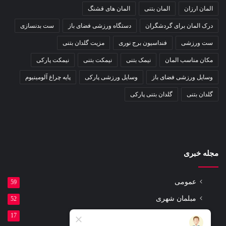
المان ارزان
المان بتنی
المان های قشنگ
درک المان برای گردشگران
دستگاه ورزشی فضای باز
ست بدنسازی
ست ورزشی
فنداسیون برج نوری
مزیت گلدان بتنی
مکان مناسب المان
نیمک بتنی
نیمکت بتنی
نیمکت پارکی
وسایل ورزشی فضای باز
وسایل ورزشی پارکی
پایه چراغ آلومینیوم
گلدان بتنی
گلدان بتنی پارکی
مجله خبری
عمومی
59
مبلمان شهری
52
مقالات
17