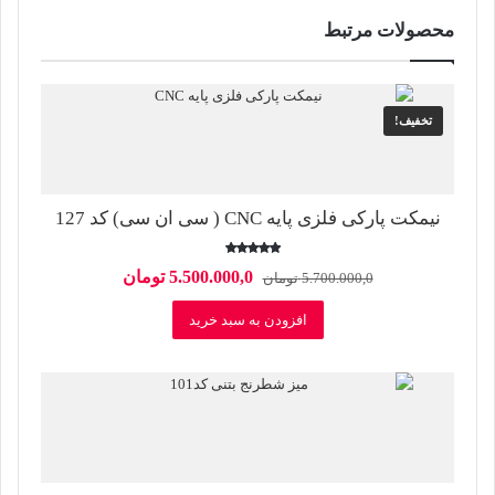
محصولات مرتبط
تخفیف!
نیمکت پارکی فلزی پایه CNC ( سی ان سی) کد 127
امتیاز
قیمت
قیمت
5.500.000,0
تومان
5.700.000,0
تومان
5.00
از 5
اصلی
فعلی
افزودن به سبد خرید
5.700.000,0 تومان
5.500.000,0 توم
بود.
است.