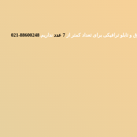
 تابلو ترافیکی برای تعداد کمتر از
7
عدد
نداریم.
88600248-021