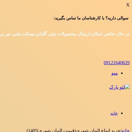
X
سوالی دارید؟ با کارشناسان ما تماس بگیرید:
در حال حاضر امکان ارسال محصولات بتنی گلدان،نیمکت بتنی، تیر برق و
09121640629
منو
خانه
خانه
/
خرید انواع المان شهری(قیمت المان شهری|1405)