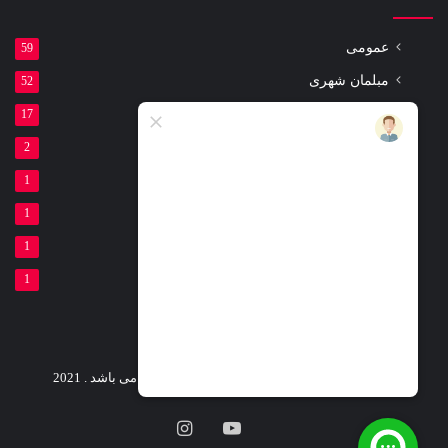
عمومی
59
مبلمان شهری
52
مقالات
17
ست ورزشی پارکی
2
لوازم ورزشی پارکی
1
تیر برق بتنی
1
گلدان بتنی
1
فنداسیون بتنی
1
کلیه حقوق این وب سایت متعلق شرکت لئو پارک می باشد . 2021
یوتیوب
اینستاگرام