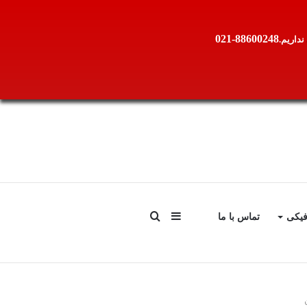
88600248-021
نداریم.
سایدبار
جستجو
فیکی
تماس با ما
برای