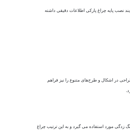
د نصب پایه چراغ پارکی اطلاعات دقیقی داشته
 طراحی در اشکال و طرح‌های متنوع را نیز فراهم
د.
فاده می شود. در این روش گاز دی اکسید کربن ( CO2 )، برای جلوگیری از زنگ زدگی مورد استفاده می گیرد و به این ترتیب چراغ