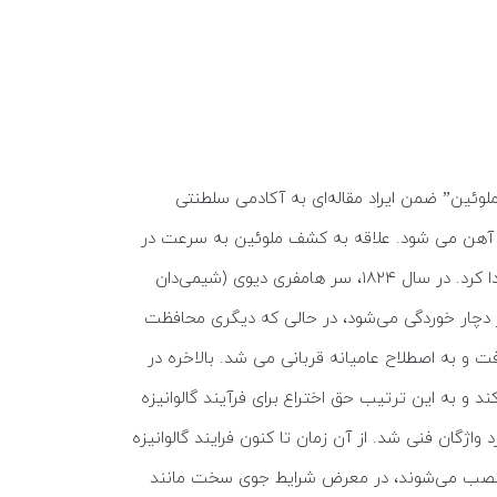
الوانیزه کردن گره خورده است. در سال ۱۷۴۲، یک شیمیدان به نام “ملوئین” ضمن ایراد مقاله‌ای به آکادمی سلطنتی
آهن می شود. علاقه به کشف ملوئین به سرعت در
محافل علمی گسترش یافت و از آن پس استفاده از روی مذاب به عنوان پوشش حفاظتی ارزان‌قیمت برای لوازم خانگی رواج پیدا کرد. در سال ۱۸۲۴، سر هامفری دیوی (شیمی‌دان
ر دچار خوردگی می‌شود، در حالی که دیگری محافظت
 و به اصطلاح عامیانه قربانی می شد. بالاخره در
ا یک لایه محافظتی ایجاد کند و به این ترتیب حق اختراع برای فرآیند گالوانیزه
واژگان فنی شد. از آن زمان تا کنون فرایند گالوانیزه
 باز نصب می‌شوند، در معرض شرایط جوی سخت مانند