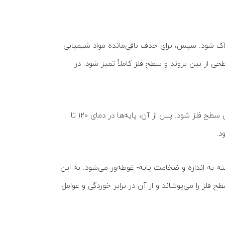
 پاک شود. سپس، برای حذف باقی‌مانده‌ مواد شیمیایی
 از بین بروند و سطح فلز کاملاً تمیز شود. در
در این مرحله ابتدا پایه چراغ پارکی در محلول کلرید روی غوطه‌ور می‌شود تا یک لایه محافظ تشکیل شده و مانع از اکسیداسیون سطح فلز شود. پس از آن، پایه‌ها در دمای ۱۲۰ تا
مام روی مذاب با دمای حدود ۴۴۵ تا ۴۵۵ درجه سانتی‌گراد به مدت بین ۵ تا ۱۰ دقیقه – بسته به اندازه و ضخامت پایه- غوطه‌ور می‌شود. به این
فلز را می‌پوشاند و از آن در برابر خوردگی و عوامل