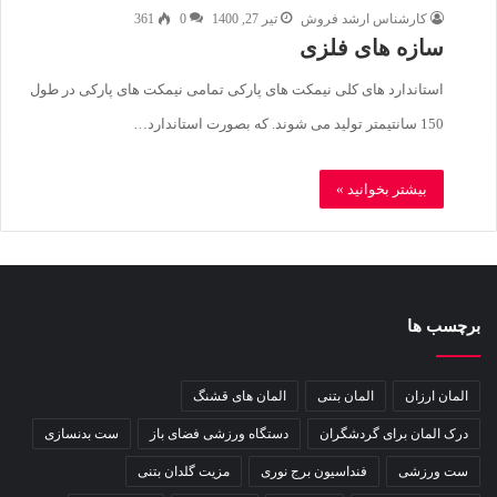
کارشناس ارشد فروش
تیر 27, 1400
0
361
سازه های فلزی
استاندارد های کلی نیمکت های پارکی تمامی نیمکت های پارکی در طول
150 سانتیمتر تولید می شوند. که بصورت استاندارد…
بیشتر بخوانید »
برچسب ها
المان ارزان
المان بتنی
المان های قشنگ
درک المان برای گردشگران
دستگاه ورزشی فضای باز
ست بدنسازی
ست ورزشی
فنداسیون برج نوری
مزیت گلدان بتنی