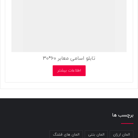
تابلو اسامی معابر 60*30
اطلاعات بیشتر
برچسب ها
المان ارزان
المان بتنی
المان های قشنگ