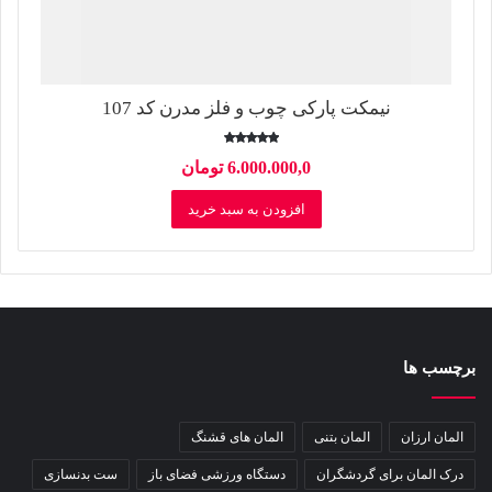
نیمکت پارکی چوب و فلز مدرن کد 107
امتیاز
6.000.000,0
تومان
5.00
از 5
افزودن به سبد خرید
برچسب ها
المان ارزان
المان بتنی
المان های قشنگ
درک المان برای گردشگران
دستگاه ورزشی فضای باز
ست بدنسازی