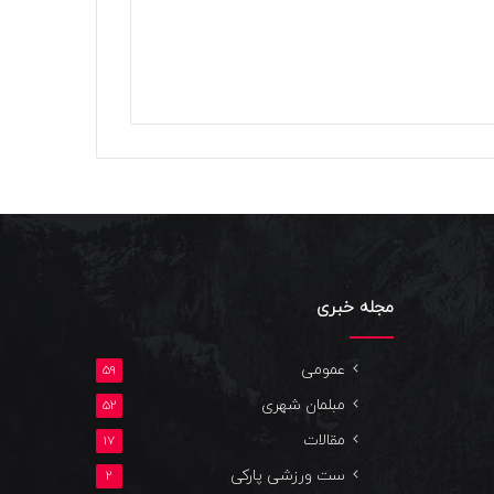
مجله خبری
عمومی
59
مبلمان شهری
52
مقالات
17
ست ورزشی پارکی
2