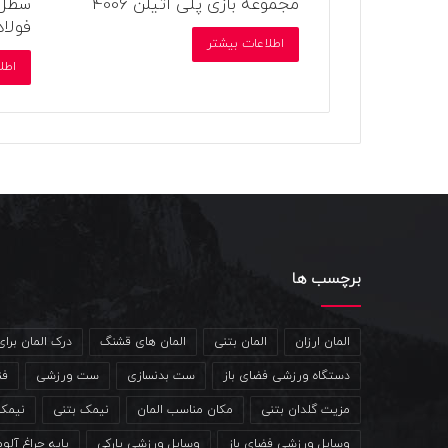
مجموعه بازی پلی اتیلن 4006
سطل ز
فولا
اطلاعات بیشتر
اطل
برچسب ها
المان ارزان
المان بتنی
المان های قشنگ
درک المان برا
دستگاه ورزشی فضای باز
ست بدنسازی
ست ورزشی
فن
مزیت گلدان بتنی
مکان مناسب المان
نیمک بتنی
نیمک
وسایل ورزشی فضای باز
وسایل ورزشی پارکی
پایه چراغ آلو