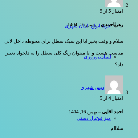
امتیاز
5
از 5
زهرااحمدی
–
بهمن 16, 1404
خرید انواع المان شهری
سلام و وقت بخیر ایا این سبک سطل برای محوطه داخل لابی
مناسب هست و ایا میتوان رنگ کلی سطل را به دلخواه تغییر
المان نوروزی
داد؟
سردیس شهری
امتیاز
4
از 5
احمد اقایی
–
بهمن 16, 1404
میز فوتبال دستی
سلااام