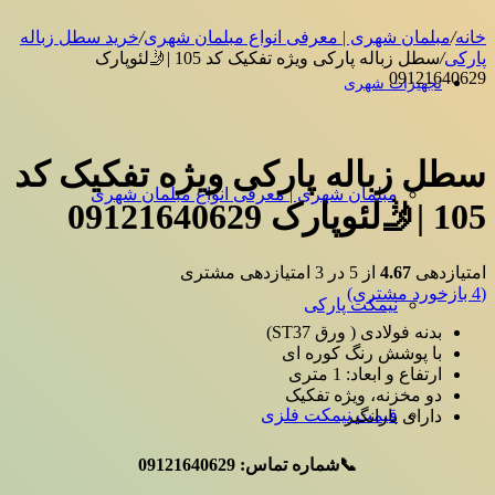
خانه
/
مبلمان شهری | معرفی انواع مبلمان شهری
/
خرید سطل زباله
پارکی
/
سطل زباله پارکی ویژه تفکیک کد 105 |🤳لئوپارک
09121640629
تجهیزات شهری
سطل زباله پارکی ویژه تفکیک کد
مبلمان شهری | معرفی انواع مبلمان شهری
105 |🤳لئوپارک 09121640629
امتیازدهی
4.67
از 5 در
3
امتیازدهی مشتری
(
4
بازخورد مشتری)
نیمکت پارکی
بدنه فولادی ( ورق ST37)
با پوشش رنگ کوره ای
ارتفاع و ابعاد: 1 متری
دو مخزنه، ویژه تفکیک
قیمت نیمکت فلزی
دارای بارانگیر
📞شماره تماس: 09121640629