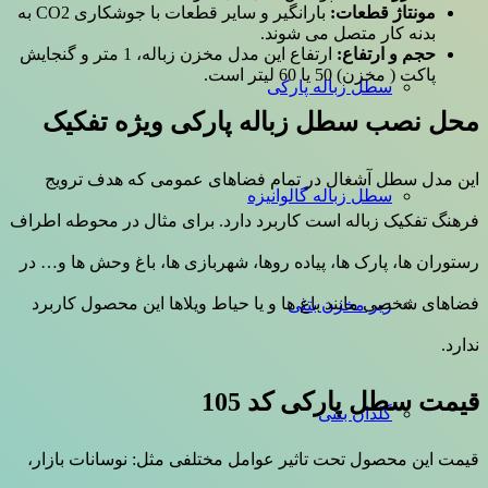
مونتاژ قطعات:
بارانگیر و سایر قطعات با جوشکاری CO2 به
بدنه کار متصل می شوند.
حجم و ارتفاع:
ارتفاع این مدل مخزن زباله، 1 متر و گنجایش
پاکت ( مخزن) 50 یا 60 لیتر است.
سطل زباله پارکی
محل نصب سطل زباله پارکی ویژه تفکیک
این مدل سطل آشغال در تمام فضاهای عمومی که هدف ترویج
سطل زباله گالوانیزه
فرهنگ تفکیک زباله است کاربرد دارد. برای مثال در محوطه اطراف
رستوران ها، پارک ها، پیاده روها، شهربازی ها، باغ وحش ها و… در
فضاهای شخصی مانند باغ ها و یا حیاط ویلاها این محصول کاربرد
زیر مخزن بتنی
ندارد.
قیمت سطل پارکی کد 105
گلدان بتنی
قیمت این محصول تحت تاثیر عوامل مختلفی مثل: نوسانات بازار،