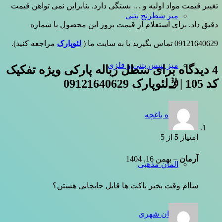
تغییر قیمت مواد اولیه و … بستگی دارد. بنابراین نمی تواهن قیمت
میز شطرنج بتنی
دقیق داد. برای استعلام از قیمت بروز این محصول با شماره
09121640629 تماس بگیرید یا به سایت ما (
لئوپارک
مراجعه کنید).
میز تنیس بتنی و فلزی
4 دیدگاه برای
سطل زباله پارکی ویژه تفکیک
کد 105 |🤳لئوپارک 09121640629
نرده باغچه
امتیاز
5
از 5
آرمان
–
بهمن 16, 1404
المان مذهبی
ساام وقت بخیر پاکت ها قابل جابجایی هستن؟
المان شهری