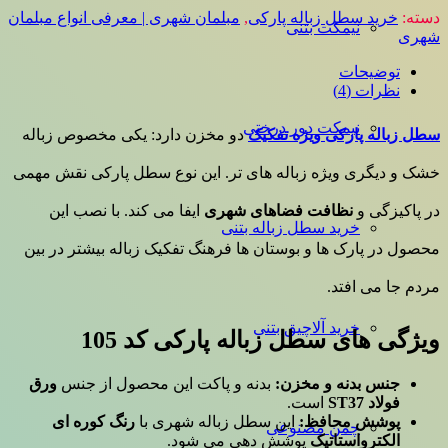
دسته:
خرید سطل زباله پارکی
,
مبلمان شهری | معرفی انواع مبلمان
نیمکت بتنی
شهری
توضیحات
نظرات (4)
نیمکت دور درختی
سطل زباله پارکی ویژه تفکیک
دو مخزن دارد: یکی مخصوص زباله
خشک و دیگری ویژه زباله های تر. این نوع سطل پارکی نقش مهمی
در پاکیزگی و
نظافت فضاهای شهری
ایفا می کند. با نصب این
خرید سطل زباله بتنی
محصول در پارک ها و بوستان ها فرهنگ تفکیک زباله بیشتر در بین
مردم جا می افتد.
خرید آلاچیق بتنی
ویژگی های سطل زباله پارکی کد 105
جنس بدنه و مخزن:
بدنه و پاکت این محصول از جنس
ورق
فولاد ST37
است.
پوشش محافظ:
این سطل زباله شهری با
رنگ کوره ای
چمن مصنوعی
الکترواستاتیک
پوشش دهی می شود.