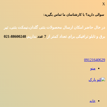
X
سوالی دارید؟ با کارشناسان ما تماس بگیرید:
در حال حاضر امکان ارسال محصولات بتنی گلدان،نیمکت بتنی، تیر
برق و تابلو ترافیکی برای تعداد کمتر از
7
عدد
نداریم.
88600248-021
09121640629
منو
خانه