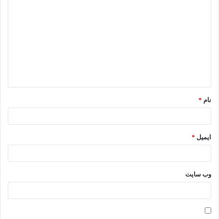
مراکز بازی کودکان
ی
حیاط باغ‌ها و عمارت‌ها
د
گ
ا
ه
*
نام
*
ایمیل
*
وب‌ سایت