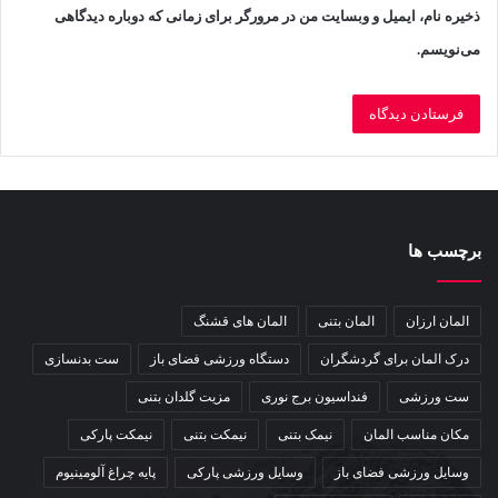
ذخیره نام، ایمیل و وبسایت من در مرورگر برای زمانی که دوباره دیدگاهی
می‌نویسم.
6 نکته طلایی برای خرید باجه تلفن لندنی
انتخاب جنس مناسب
برچسب ها
کیوسک‌های تلفن انگلیسی که یکی از
المان های شهری
هستند
المان ارزان
المان بتنی
المان های قشنگ
معمولاً از چوب یا فولاد ST37 ساخته می‌شوند. انتخاب جنس بستگی
درک المان برای گردشگران
دستگاه ورزشی فضای باز
ست بدنسازی
به محل استفاده و شرایط محیطی دارد. بطور کلی کیوسک های
ست ورزشی
فنداسیون برج نوری
مزیت گلدان بتنی
چوبی برای فضاهای داخلی مانند کافه‌ها یا آتلیه‌های عکاسی مناسب
مکان مناسب المان
نیمک بتنی
نیمکت بتنی
نیمکت پارکی
هستند و انواع تماما فلزی به دلیل مقاومت بالا در برابر زنگ‌زدگی،
وسایل ورزشی فضای باز
وسایل ورزشی پارکی
پایه چراغ آلومینیوم
برای فضاهای خارجی مانند باغ‌ها یا حیاط‌ها ایده‌آل است.