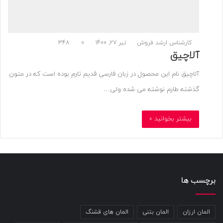
کارشناس ارشد فروش
تیر 27, 1400
0
348
آلاچیق
آلاچیق نام این محصول در زبان فارسی قدیم تارم بوده است که در متون
گذشته طارم نوشته می شده ولی…
بیشتر بخوانید »
برچسب ها
المان ارزان
المان بتنی
المان های قشنگ