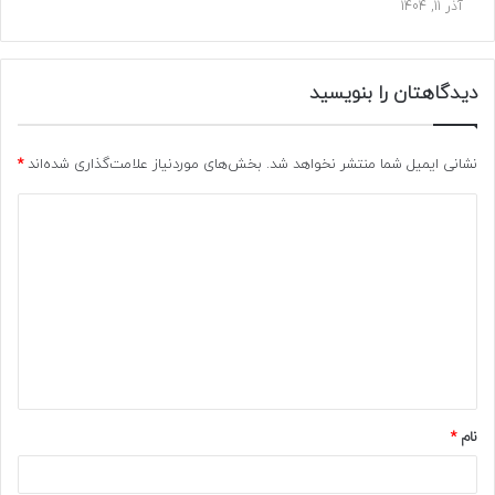
آذر 11, 1404
کنترل بوی نامطبوع:
سطل‌های زباله، به ویژه در فصل
تابستان، معمولا بویی ناخوشایند تولید می کنند. بنابراین،
دیدگاهتان را بنویسید
فاصله باید به اندازه‌ای باشد که هم بو به نیمکت نرسد و هم
دسترسی به نیمکت آسان باشد.
نشانی ایمیل شما منتشر نخواهد شد.
بخش‌های موردنیاز علامت‌گذاری شده‌اند
*
حفظ زیبایی محیط:
فاصله نباید آنقدر کم باشد که سطل‌ها و
د
نیمکت‌ها در کنار هم تجمع کنند و باعث شلوغی بصری،
ی
کاهش جذابیت پارک یا فضای عمومی شوند. فاصله ۱الی ۲
د
متر برای حفظ زییایی محیط ضروری است.
گ
ا
ه
*
نام
*