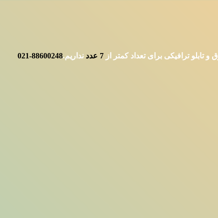
 تابلو ترافیکی برای تعداد کمتر از
7
عدد
نداریم.
88600248-021