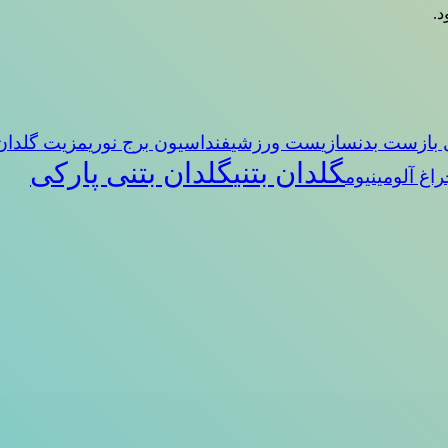
د.
باز
ست بدنسازی
ست ورزشی
فنداسیون برج نوری
مزیت گلدان 
گلدان بتنی
گلدان بتنی پارکی
راغ آلومینیوم