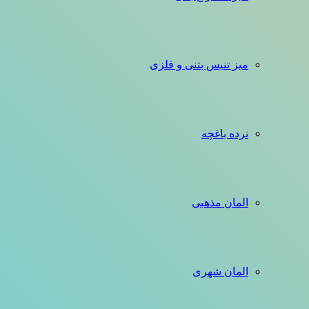
میز تنیس بتنی و فلزی
نرده باغچه
المان مذهبی
المان شهری