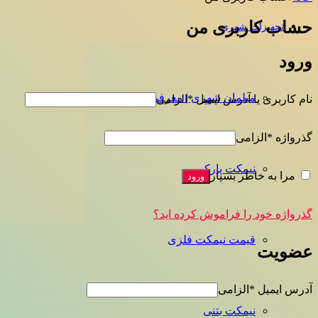
حساب کاربری من
تجهیزات شهری
ورود
مبلمان شهری | معرفی انواع مبلمان شهری
نام کاربری یا آدرس ایمیل
*
الزامی
گذرواژه
*
الزامی
نیمکت پارکی
مرا به خاطر بسپار
ورود
گذرواژه خود را فراموش کرده اید؟
قیمت نیمکت فلزی
عضویت
آدرس ایمیل
*
الزامی
نیمکت بتنی