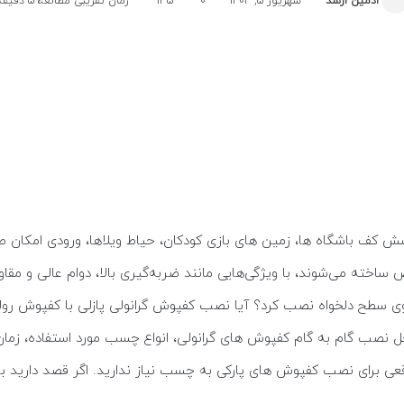
ادمین ارشد
شهریور 5, 1404
0
135
زمان تقریبی مطالعه 5 دقیقه
شش کف باشگاه ها، زمین های بازی کودکان، حیاط ویلاها، ورودی امکان 
اخته می‌شوند، با ویژگی‌هایی مانند ضربه‌گیری بالا، دوام عالی و مقا
وی سطح دلخواه نصب کرد؟ آیا نصب کفپوش گرانولی پازلی با کفپوش رو
احل نصب گام به گام کفپوش های گرانولی، انواع چسب مورد استفاده، زما
عی برای نصب کفپوش های پارکی به چسب نیاز ندارید. اگر قصد دارید با