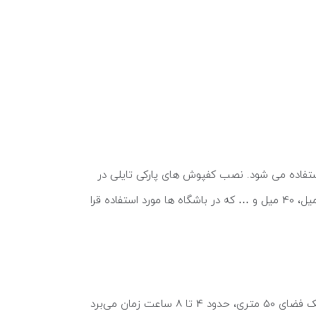
ستفاده می شود. نصب کفپوش های پارکی تایلی در
باشگاه های بدنسازی که احتمال سرقت وجود ندارد، نیازی به استفاده از چسب ندارد؛ چراکه کفپوش های گرانولی 20 میل، 25 میل، 40 میل و … که در باشگاه ها مورد استفاده قرا
اینکه فرایند نصب کفپوش گرانولی چقدر زمان می برد به مساحت مورد نظر بستگی دارد. برای مثال نصب کفپوش گرانولی در یک فضای 50 متری، حدود 4 تا 8 ساعت زمان می‌برد