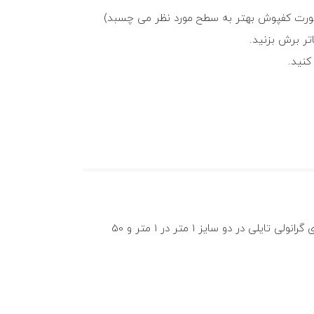
 صورت کفپوش بهتر به سطح مورد نظر می چسبد)
تر برش بزنید.
کنید.
فرقی نمی کند کفپوش لاستیکی شما از چه نوعی باشد، در هر صورت سطح مورد نظر باید کاملا تمیز و هموار باشد. کفپوش های گرانولی تایلی در دو سایز 1 متر در 1 متر و 50