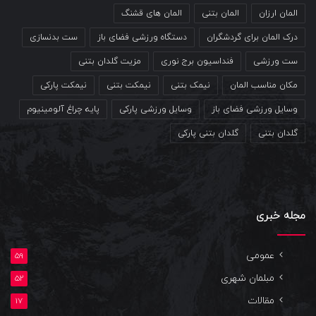
المان ارزان
المان بتنی
المان های قشنگ
درک المان برای گردشگران
دستگاه ورزشی فضای باز
ست بدنسازی
ست ورزشی
فنداسیون برج نوری
مزیت گلدان بتنی
مکان مناسب المان
نیمک بتنی
نیمکت بتنی
نیمکت پارکی
وسایل ورزشی فضای باز
وسایل ورزشی پارکی
پایه چراغ آلومینیوم
گلدان بتنی
گلدان بتنی پارکی
مجله خبری
عمومی
59
مبلمان شهری
52
مقالات
17