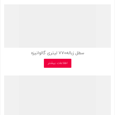
سطل زباله770 لیتری گالوانیزه
اطلاعات بیشتر