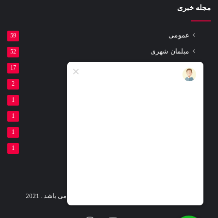
مجله خبری
عمومی
59
مبلمان شهری
52
مقالات
17
ست ورزشی پارکی
2
لوازم ورزشی پارکی
1
تیر برق بتنی
1
گلدان بتنی
1
فنداسیون بتنی
1
کلیه حقوق این وب سایت متعلق شرکت لئو پارک می باشد . 2021