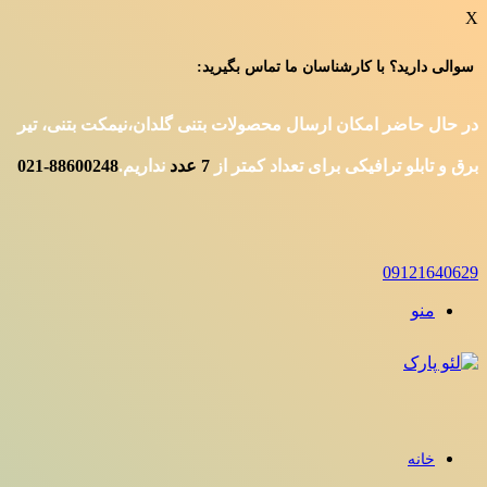
X
سوالی دارید؟ با کارشناسان ما تماس بگیرید:
در حال حاضر امکان ارسال محصولات بتنی گلدان،نیمکت بتنی، تیر
برق و تابلو ترافیکی برای تعداد کمتر از
7
عدد
نداریم.
88600248-021
09121640629
منو
خانه