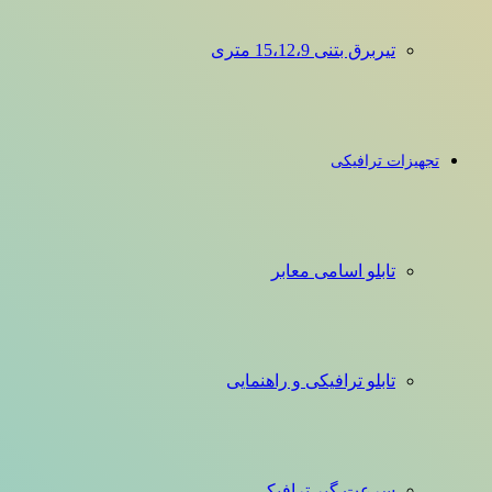
تیربرق بتنی 15،12،9 متری
تجهیزات ترافیکی
تابلو اسامی معابر
تابلو ترافیکی و راهنمایی
سرعت گیر ترافیکی