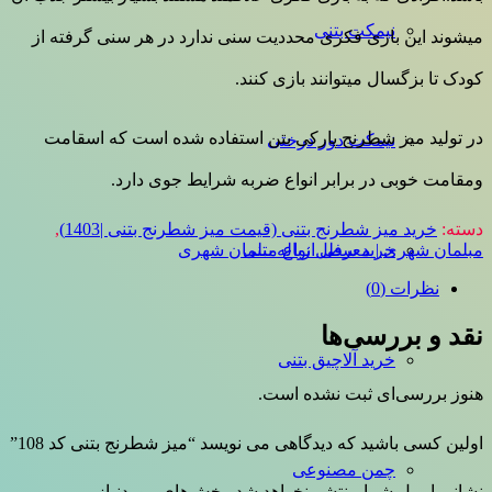
نیمکت بتنی
میشوند این بازی فکری محددیت سنی ندارد در هر سنی گرفته از
کودک تا بزگسال میتوانند بازی کنند.
در تولید میز شطرنج پارکی بتن استفاده شده است که اسقامت
نیمکت دور درختی
ومقامت خوبی در برابر انواع ضربه شرایط جوی دارد.
دسته:
خرید میز شطرنج بتنی (قیمت میز شطرنج بتنی |1403)
,
مبلمان شهری | معرفی انواع مبلمان شهری
خرید سطل زباله بتنی
نظرات (0)
نقد و بررسی‌ها
خرید آلاچیق بتنی
هنوز بررسی‌ای ثبت نشده است.
اولین کسی باشید که دیدگاهی می نویسد “میز شطرنج بتنی کد 108”
چمن مصنوعی
نشانی ایمیل شما منتشر نخواهد شد.
بخش‌های موردنیاز