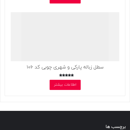
سطل زباله پارکی و شهری چوبی کد 106
امتیاز
5.00
اطلاعات بیشتر
از 5
برچسب ها