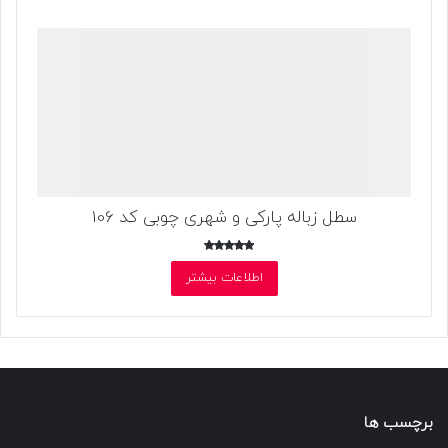
سطل زباله پارکی و شهری چوبی کد 106
امتیاز
5.00
اطلاعات بیشتر
از 5
برچسب ها