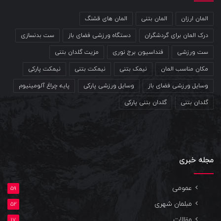
المان ارزان
المان بتنی
المان های قشنگ
درک المان برای گردشگران
دستگاه ورزشی فضای باز
ست بدنسازی
ست ورزشی
فنداسیون برج نوری
مزیت گلدان بتنی
مکان مناسب المان
نیمک بتنی
نیمکت بتنی
نیمکت پارکی
وسایل ورزشی فضای باز
وسایل ورزشی پارکی
پایه چراغ آلومینیوم
گلدان بتنی
گلدان بتنی پارکی
مجله خبری
عمومی
59
مبلمان شهری
52
مقالات
17