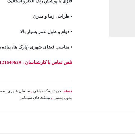
فلزی با پوشش رنگ الکترو استاتیک
• طراحی زیبا و مدرن
• دوام و طول عمر بسیار بالا
• مناسب فضای شهری (پارک ها، پیاده رو
تلفن تماس با کارشناسان : 09121640629
دسته:
خرید نیمکت باغی
,
مبلمان شهری | معر
بدون پشتی
,
نیمکت‌های سیمانی