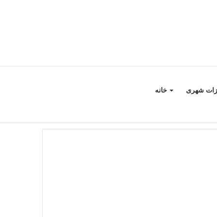
جستجو
سایدبار
زات شهری
خانه
برای