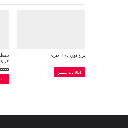
برج نوری 15 متری
سطل 
کد 106
امتیاز
3.00
اطلاعات بیشتر
از 5
امتیاز
5.00
اطل
از 5