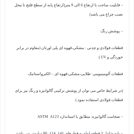
– قابلیت ساخت با ارتفاع 6 الی 9 متر(ارتفاع پایه از سطح فلنج تا محل
نصب چراغ می باشد)
– پوشش رنگ:
قطعات فولادی و چدنی : مشکی،قهوه ای پلی اورتان (مقاوم در برابر
خوردگی و UV )
قطعات آلومینیومی: طلایی،مشکی،قهوه ای – الکترواستاتیک
(در شرایط خاص می توان از پوشش ترکیبی گالوانیزه و رنگ نیز برای
قطعات فولادی استفاده نمود.)
– ضخامت گالوانیزه: مطابق با استاندارد ASTM A123
– پایه شامل 3 قطعه لوله به قطرهای 141، 114، 90 میلیمتر می باشد