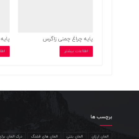
پایه چراغ چمنی زاگرس
پایه 
اطلاعات بیشتر
اطل
برچسب ها
المان ارزان
المان بتنی
المان های قشنگ
درک المان برا