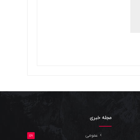
مجله خبری
عمومی
59