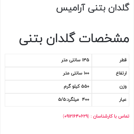
گلدان بتنی آرامیس
مشخصات گلدان بتنی
قطر
135 سانتی متر
ارتفاع
100 سانتی متر
وزن
550 کیلو گرم
عیار
400 میلگرد:5/5
تماس با کارشناسان :
(
09121640629
)