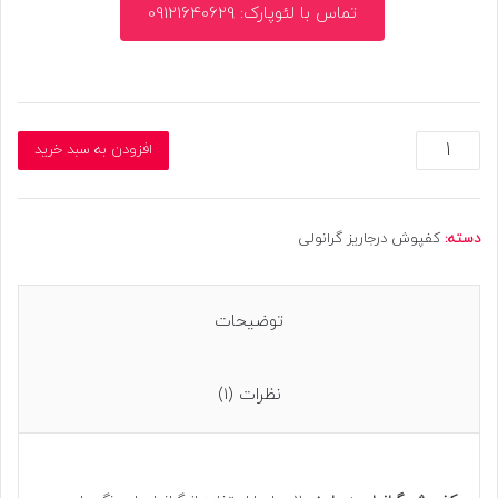
تماس با لئوپارک: 09121640629
کفپوش
افزودن به سبد خرید
گرانولی
درجاریز
20
میل
دسته:
کفپوش درجاریز گرانولی
(
اجرا
در
توضیحات
محل)
عدد
نظرات (1)