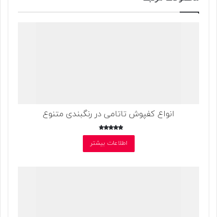
انواع کفپوش تاتامی در رنگبندی متنوع
امتیاز
4.00
اطلاعات بیشتر
از 5