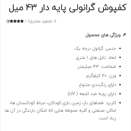
کفپوش گرانولی پایه دار 43 میل
(
1
بازخورد مشتری)
1
امتیازده
ی
4.00
📌 ویژگی های محصول
از 5 در
امتیازده
ی
مشتری
جنس: گرانول درجه یک
ابعاد: تایل های 1 متری
ضخامت: 43 میلیمتر
وزن: 30 کیلوگرم
دارای رنگبندی متنوع
دارای رویه ضد اشعه ( UV)
کاربرد: فضاهای باز، زمین بازی کودکان، حیاط کودکستان ها،
اماکن صنعتی و کلیه محوطه هایی که امکان بارندگی در آن ها
زیاد است.