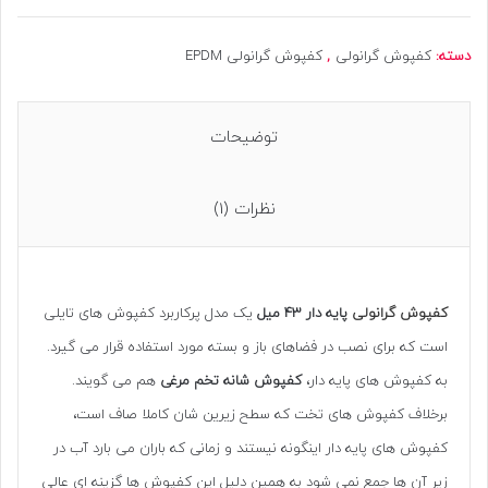
دسته:
کفپوش گرانولی
,
کفپوش گرانولی EPDM
توضیحات
نظرات (1)
کفپوش گرانولی
پایه دار 43 میل
یک مدل پرکاربرد کفپوش های تایلی
است که برای نصب در فضاهای باز و بسته مورد استفاده قرار می گیرد.
به کفپوش های پایه دار،
کفپوش شانه تخم مرغی
هم می گویند.
برخلاف کفپوش های تخت که سطح زیرین شان کاملا صاف است،
کفپوش های پایه دار اینگونه نیستند و زمانی که باران می بارد آب در
زیر آن ها جمع نمی شود به همین دلیل این کفپوش ها گزینه ای عالی