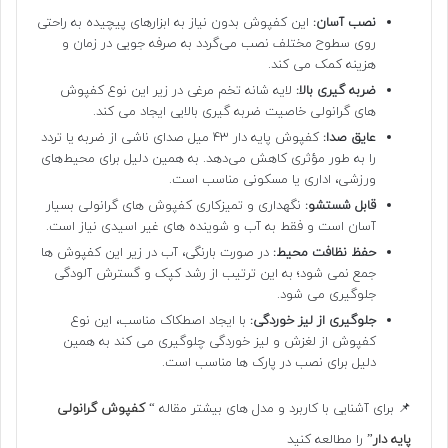
نصب آسان:
این کفپوش بدون نیاز به ابزارهای پیچیده به راحتی
روی سطوح مختلف نصب می‌گردد به صرفه جویی در زمان و
هزینه کمک می کند.
ضربه گیری بالا:
لایه شانه تخم مرغی در زیر این نوع کفپوش
های گرانولی خاصیت ضربه گیری بالایی ایجاد می کند.
عایق صدا:
کفپوش پایه دار 43 میل صدای ناشی از ضربه یا تردد
را به طور مؤثری کاهش می‌دهد. به همین دلیل برای محیط‌های
ورزشی، اداری یا مسکونی مناسب است.
قابل شستشو:
نگهداری و تمیزکاری کفپوش های گرانولی بسیار
آسان است و فقط به آب و شوینده های غیر اسیدی نیاز است.
حفظ نظافت محیط:
در صورت بارنگی، آب در زیر این کفپوش ها
جمع نمی شود؛ به این ترتیب از رشد کپک و گسترش آلودگی
جلوگیری می شود.
جلوگیری از لیز خوردگی:
با ایجاد اصطکاک مناسب، این نوع
کفپوش از لغزش و لیز خوردگی چلوگیری می کند به همین
دلیل برای نصب در پارک ها مناسب است.
📌 برای آشنایی با کاربرد و مدل های بیشتر مقاله “
کفپوش گرانولی
پایه دار
” را مطالعه کنید