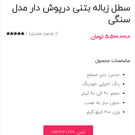
سطل زباله بتنی درپوش دار مدل
سنگی
(
1
بازخورد مشتری)
5.500.000,0
تومان
1
امتیازدهی
5.00
از 5
در
امتیازدهی
مشتری
مشخصات محصول:
جنس: بتن مسلح
رنگ: اخرایی خودرنگ
حجم: 60 الی 80 لیتر
بدون نیاز به نصب
وزن 200 کیلو گرم
تلفن: 09121640629