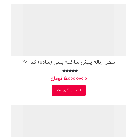
سطل زباله پیش ساخته بتنی (ساده) کد 201
امتیاز
5.000.000,0
تومان
5.00
از 5
این
انتخاب گزینه‌ها
محصول
دارای
انواع
مختلفی
می
باشد.
گزینه