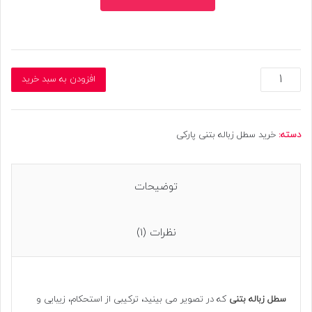
سطل
افزودن به سبد خرید
زباله
بتنی
درپوش
دار
دسته:
خرید سطل زباله بتنی پارکی
مدل
سنگی
عدد
توضیحات
نظرات (1)
سطل زباله بتنی
که در تصویر می بینید، ترکیبی از استحکام، زیبایی و