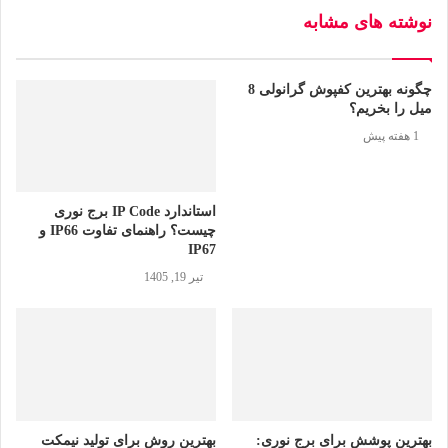
پارک‌های عمومی به عنوان فضاهای سبز و مراکز تفریح و ورزش
نوشته های مشابه
در جوامع ما بسیار اهمیت دارند. با این حال، با افزایش استفاده از
پارک‌ها، میزان زباله نیز افزایش می‌یابد و مدیریت صحیح این
چگونه بهترین کفپوش گرانولی 8
میل را بخریم؟
زباله‌ها برای حفظ زیبایی و بهداشت پارک‌ها حائز اهمیت است.
1 هفته پیش
قرار دادن و نگهداری مناسب
سطل‌های زباله
از جمله
استراتژی‌های موثر در مدیریت زباله در پارک‌ها است.
استاندارد IP Code برج نوری
چیست؟ راهنمای تفاوت IP66 و
IP67
تیر 19, 1405
مشکلات رایج در مدیریت زباله در
پارک ها
مدیریت کارآمد زباله برای حفظ محیط تمیز و سالم پارک‌های
عمومی بسیار اهمیت دارد. با این حال،
سطل‌های زباله پارکی
بهترین پوشش برای برج نوری:
بهترین روش برای تولید نیمکت