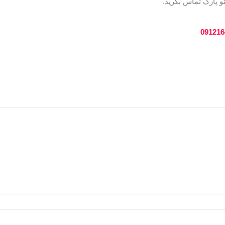
و پارک تماس بگرید.
091216