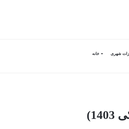
زات شهری
خانه
14)