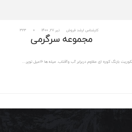
کارشناس ارشد فروش
تیر 27, 1400
0
323
مجموعه سرگرمی
گ کوره ای مقاوم دربرابر آب وآفتاب. میله ها ۱۶میل توپر…