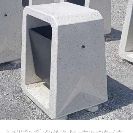
خانه
/
مبلمان شهری
/
ساخت سطل زباله پارکی بتنی ( گام به گام) | لئوپارک