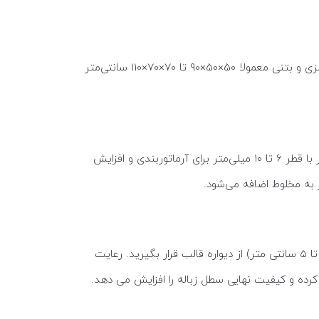
نوع مخزن، طراحی بارانگیر و مجرای خروج شیرابه تعیین می شود. سطل زباله های پارکی فلزی و بتنی معمولا 50×50×90 تا 70×70×110 سانتی‌متر
آماده می شود. برای تهیه این نوع بتن، مخلوط سیمان و شن و ماسه تهیه می شود و از میلگرد آجدار با قطر ۶ تا ۱۰ میلی‌متر برای آرماتوربندی و افزایش
به مخلوط اضافه می‌شود.
در این مرحله، شبکه میلگرد داخل قالب قرار می‌گیرد. این مرحله نیاز به دقت زیادی دارد تا اسکلت فلزی در فاصله مناسبی ( 3 تا 5 سانتی متر) از دیواره قالب قرار بگیرید. رعایت
 کرده و کیفیت نهایی سطل زباله را افزایش می دهد.