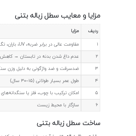
مزایا و معایب سطل زباله بتنی
ردیف
مزایا
۱
مقاومت عالی در برابر ضربه، UV، باران، تگرگ و گرما
۲
عدم داغ شدن بدنه در تابستان → کاهش 
۳
ضدسرقت و ضد واژگونی به دلیل وزن سن
۴
طول عمر بسیار طولانی (۱۵–۳۰ سال)
۵
امکان ترکیب با چوب، فلز یا سنگدانه‌های 
۶
سازگار با محیط زیست
ساخت سطل زباله بتنی