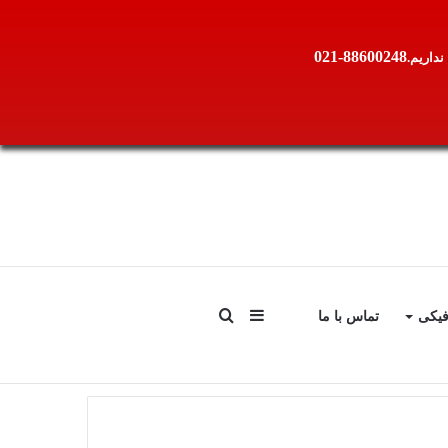
88600248-021
نداریم.
سایدبار
جستجو
فیکی
تماس با ما
برای