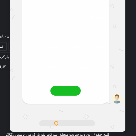
برچسب ها
المان ارزان
المان بتنی
المان های قشنگ
درک المان برا
دستگاه ورزشی فضای باز
ست بدنسازی
ست ورزشی
فن
مکان مناسب المان
نیمک بتنی
نیمکت بتنی
نیمکت پارکی
وسایل ورزشی پارکی
پایه چراغ آلومینیوم
گلدان بتنی
گلدا
کلیه حقوق این وب سایت متعلق شرکت لئو پارک می باشد . 2021