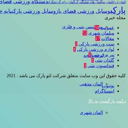
دستگاه ورزشی فضای 
المان ارزان
المان بتنی
المان های قشنگ
درک المان برای گردشگران
پارکی
وسایل ورزشی فضای باز
وسایل ورزشی پارکی
پایه چ
مجله خبری
میز تنیس بتنی و فلزی
عمومی
59
مبلمان شهری
52
مقالات
17
ست ورزشی پارکی
2
لوازم ورزشی پارکی
1
تیر برق بتنی
1
نرده باغچه
گلدان بتنی
1
فنداسیون بتنی
1
کلیه حقوق این وب سایت متعلق شرکت لئو پارک می باشد . 2021
المان مذهبی
یوتیوب
اینستاگرام
دکمه بازگشت به بالا
المان شهری