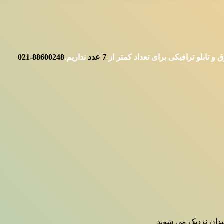
 تابلو ترافیکی برای تعداد کمتر از
7
عدد
نداریم.
88600248-021
میدان نزدیک می شوید