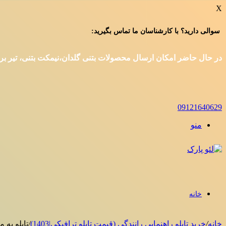
X
سوالی دارید؟ با کارشناسان ما تماس بگیرید:
در حال حاضر امکان ارسال محصولات بتنی گلدان،نیمکت بتنی، تیر برق و
09121640629
منو
خانه
خانه
/
خرید تابلو راهنمایی رانندگی (قیمت تابلو ترافیکی|1403)
/
تابلو به 