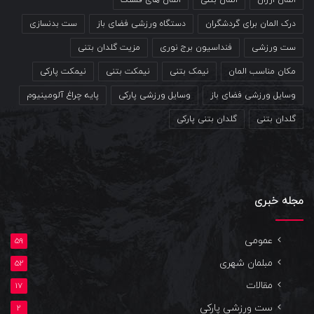
المان ارزان
المان بتنی
المان های قشنگ
درک المان برای گردشگران
دستگاه ورزشی فضای باز
ست بدنسازی
ست ورزشی
فنداسیون برج نوری
مزیت گلدان بتنی
مکان مناسب المان
نیمک بتنی
نیمکت بتنی
نیمکت پارکی
وسایل ورزشی فضای باز
وسایل ورزشی پارکی
پایه چراغ آلومینیوم
گلدان بتنی
گلدان بتنی پارکی
مجله خبری
عمومی
59
مبلمان شهری
52
مقالات
17
ست ورزشی پارکی
2