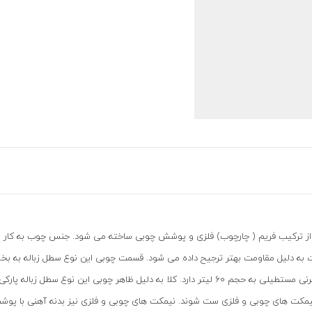
 ترکیب فریم ( چارچوب) فلزی و پوشش چوبی ساخته می شود. جنس چوب به کار رفت
ست به دلیل مقاومت بهتر ترجیح داده می شود. قسمت چوبی این نوع سطل زباله به بخ
از پیچ های مخفی وصل می شود. این نوع سطل زباله مخرنی مستطیلی به حجم 60 لیتر دارد. کلا به دل
یمکت های چوبی و فلزی
ست شوند. نیمکت های چوبی و فلزی نیز بدنه آهنی با پوشش