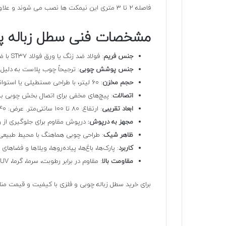
فاصله 2 تا 3 متری این نیمکت ها نصب می شوند و علاوه بر حفظ نظافت، رفاه و آسایش شهروندان را تامین می کنند.
مشخصات فنی سطل زباله پا
جنس فریم
: فولاد ضد زنگ یا ورق فولاد ST37 با ضخامت 5 تا 6 میلی‌متر
جنس پوشش چوبی
: ترجیحاً چوب پلاست به دلیل مقاومت 
حجم مخزن
: 60 لیتر، با طراحی مستطیلی یا استوانه‌ای
اتصالات
: پیچ‌های مخفی برای اتصال بخش چوبی به
ابعاد تقریبی
: ارتفاع: 80 تا 100 سانتی‌متر. عرض: 40 تا 50 سانتی‌متر. عمق: 40 تا 50 سانتی‌متر
مجهز به درپوش:
درپوش مقاوم برای جلوگیری از و
ظاهر شیک
: طراحی چوبی هماهنگ با محیط طبیعی
کاربرد
: پارک‌ها، باغ‌ها، پیاده‌روها، ویلاها و فضاها
مقاومت بالا
: مقاوم در برابر رطوبت، سرما، گرما، UV و ضربه، با دوام بالا در شرایط جوی مختلف
برای خرید سطل زباله چوبی و فلزی با کیفیت و قیمت م