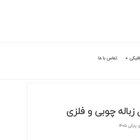
سایدبار
جستجو
افیکی
تماس با ما
برای
اله چوبی و فلزی
رکی 1405