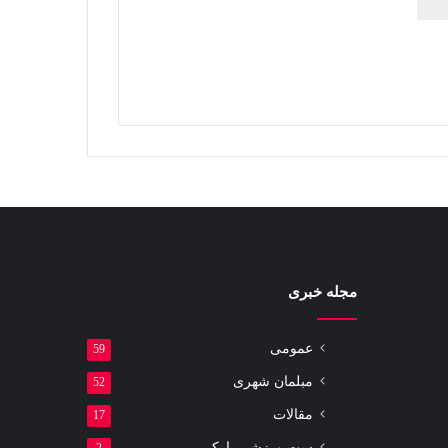
مجله خبری
عمومی
59
مبلمان شهری
52
مقالات
17
ست ورزشی پارکی