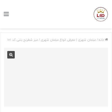
منو
خانه
/
مبلمان شهری | معرفی انواع مبلمان شهری
/
میز شطرنج بتنی کد 101