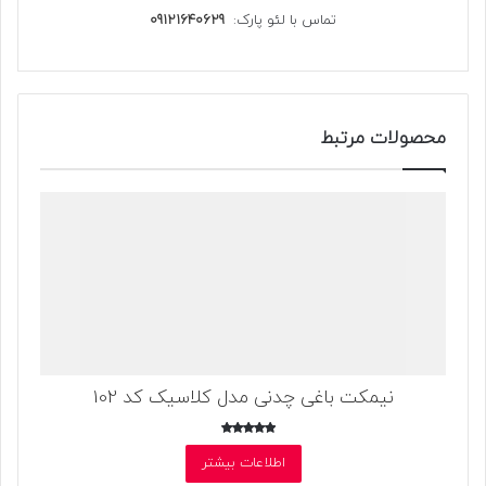
تماس با لئو پارک:
09121640629
محصولات مرتبط
نیمکت باغی چدنی مدل کلاسیک کد 102
امتیاز
5.00
اطلاعات بیشتر
از 5