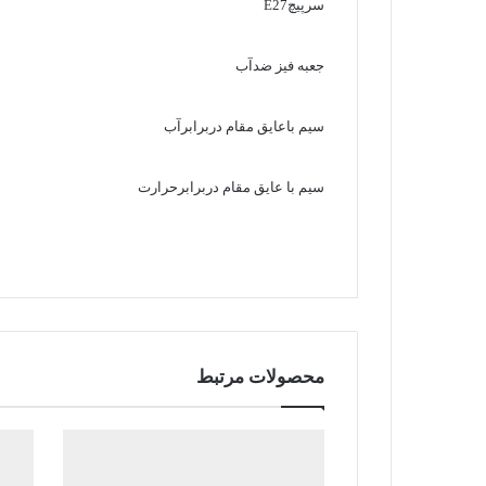
سرپیچE27
جعبه فیز ضدآب
سیم باعایق مقام دربرابرآب
سیم با عایق مقام دربرابرحرارت
محصولات مرتبط