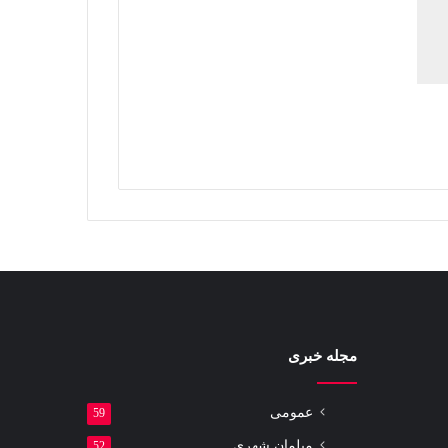
مجله خبری
عمومی
59
مبلمان شهری
52