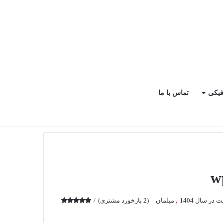
سایدبار
جستجو
فیکی
تماس با ما
برای
در سال 1404
,
مبلمان
(
2
بازخورد مشتری)
2
امتیازدهی
5.00
از 5