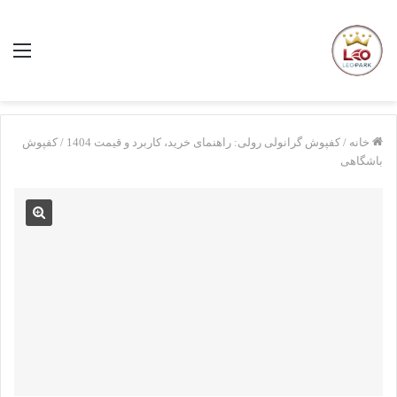
منو
خانه
/
کفپوش گرانولی رولی: راهنمای خرید، کاربرد و قیمت 1404
/
کفپوش
باشگاهی