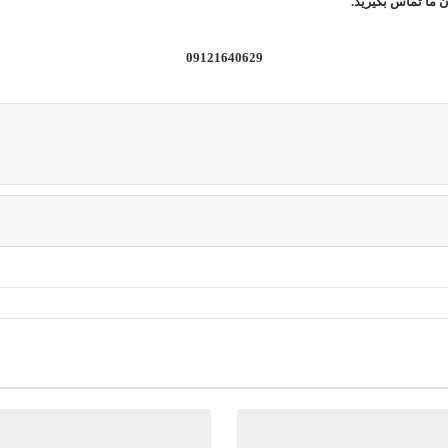
 ما تماس بگیرید.
09121640629