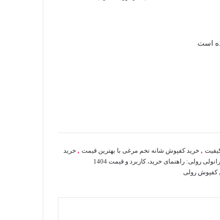
1
امتیازدهی
5.00
از 5
در
امتیازدهی
مشتری
ده است
کیفیت
,
خرید کفپوش شانه تخم مرغی با بهترین قیمت
,
خرید
ولی رولی: راهنمای خرید، کاربرد و قیمت 1404
کفپوش رولی