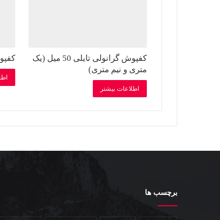
کفپوش گرانولی تایلی 50 میل (یک
کفپوش 
متری و نیم متری)
اطل
اطلاعات بیشتر
برچسب ها