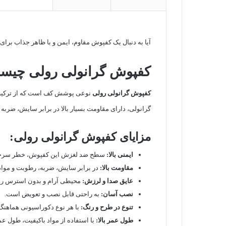
آیا به دنبال یک کفپوش مقاوم، ایمن و با ظاهر جذاب برا
کفپوش گرانولی رولی چیس
کفپوش گرانولی رولی
نوعی پوشش کف است که از ترکی
گرانولی، دارای مقاومت بسیار بالا در برابر سایش، ضرب
مزایای کفپوش گرانولی رولی:
ایمنی بالا:
سطح ضد لغزش این کفپوش، خطر سرخورد
مقاومت بالا:
در برابر سایش، ضربه، رطوبت و مواد
عایق صدا و لرزش:
محیطی آرام و بدون استرس را 
نصب آسان:
به راحتی قابل نصب و تعویض است.
تنوع در طرح و رنگ:
با هر نوع دکوراسیونی هماهنگ
طول عمر بالا:
با استفاده از مواد باکیفیت، طول عمر