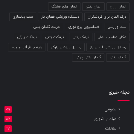
المان ارزان
المان بتنی
المان های قشنگ
درک المان برای گردشگران
دستگاه ورزشی فضای باز
ست بدنسازی
ست ورزشی
فنداسیون برج نوری
مزیت گلدان بتنی
مکان مناسب المان
نیمک بتنی
نیمکت بتنی
نیمکت پارکی
وسایل ورزشی فضای باز
وسایل ورزشی پارکی
پایه چراغ آلومینیوم
گلدان بتنی
گلدان بتنی پارکی
مجله خبری
عمومی
59
مبلمان شهری
52
مقالات
17