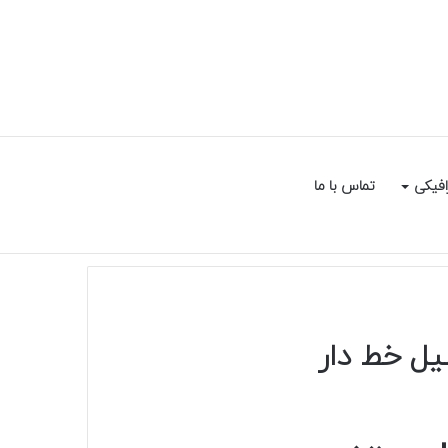
سایدبار
جستجو
افیکی
تماس با ما
برای
ل خط دار