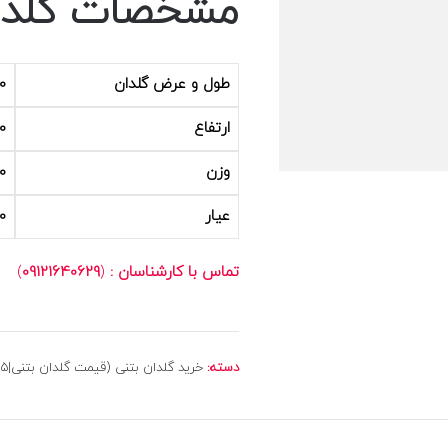
مشخصات گلدان
طول و عرض گلدان
80 سانتی مت
ارتفاع
40 سا
وزن
150 
عیار
400 
تماس با کارشناسان :
(
09121640629
)
دسته:
خرید گلدان بتنی (قیمت گلدان بتنی|1405)