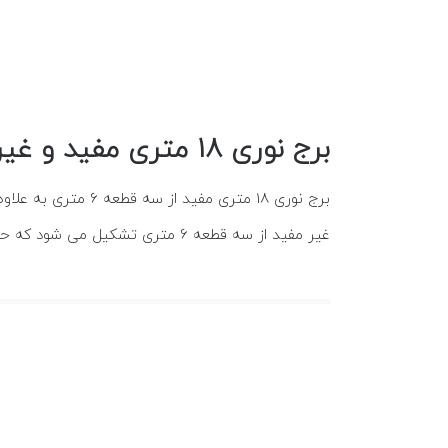
برج نوری 18 متری مفید و غیر مفید
غیر مفید از سه قطعه 6 متری تشکیل می شود که حدودا دو متر آن برای اتصال قطعات به یکدیگر اولب می شود و ارتفاع نهایی سازه به 16 متر می رسد.