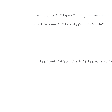
از طول قطعات پنهان شده و ارتفاع نهایی سازه
کاهش می‌یابد. برای مثال، در برج نوری 20 متری غیر مفید، اگر هر قطعه 5 متر طول داشته باشد و 1 متر از هر قطعه برای اورلب استفاده شود، ممکن است ارتفاع مفید فقط 16 یا
د باد یا زمین لرزه افزایش می‌دهد. همچنین این