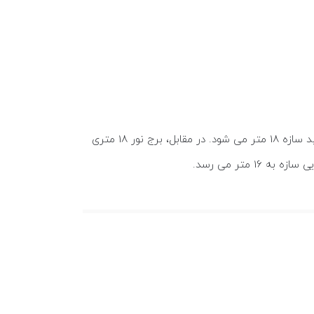
برج نوری 18 متری مفید از سه قطعه 6 متری به علاوه یک قطعه 2 متری (برای اولب) تشکیل می شود که در نهایت ارتفاع مفید سازه 18 متر می شود. در مقابل، برج نور 18 متری