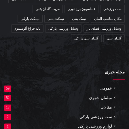
ست ورزشی
فنداسیون برج نوری
مزیت گلدان بتنی
مکان مناسب المان
نیمک بتنی
نیمکت بتنی
نیمکت پارکی
عوامل موثر بر ارتفاع پایه چراغ
وسایل ورزشی فضای باز
وسایل ورزشی پارکی
پایه چراغ آلومینیوم
خیابانی
گلدان بتنی
گلدان بتنی پارکی
عوامل مختلفی بر ارتفاع پایه چراغ خیابانی تاثیر می گذارد که از
جمله آن ها می توان به موارد زیر اشاره کرد:
مجله خبری
مساحت مکان مورد نظر
عمومی
هرچه مساحت منطقه مورد نظر بزرگ‌تر باشد، برای نورپردازی بهتر
59
مبلمان شهری
52
لازم است ارتفاع پایه چراغ خیابانی بیشتر باشد. جدول زیر ارتفاع پایه
مقالات
17
چراغ خیابانی را بر اساس مساحت محیط های مختلف نشان می
ست ورزشی پارکی
2
دهد:
لوازم ورزشی پارکی
1