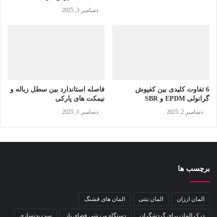
ترین سازه های روشنایی شهری هستند از اهمیت خاصی برخوردار
دسامبر 3, 2025
است؛ چراکه ارتفاع چراغ خیابانی و برج نوری مستقیما بر قابلیت
نورپردازی آن ها تاثیر دارد.
به طوری کلی ارتفاع پایه چراغ های خیابانی از 9 تا 15 متر و ارتفاع
برج نوری از 6 تا 70 متر متغیر است. عوامل مختلفی بر ارتفاع انواع
6 تفاوت کلیدی بین کفپوش
فاصله استاندارد بین سطل زباله و
گرانولی EPDM و SBR
نیمکت های پارکی
پایه چراغ خیابانی و برج نور تاثیر می گذارد که در ادامه به معرفی آن
دسامبر 2, 2025
دسامبر 1, 2025
ها می پردازیم.
برچسب ها
المان ارزان
المان بتنی
المان های قشنگ
درک المان برای گردشگران
دستگاه ورزشی فضای باز
ست بدنسازی