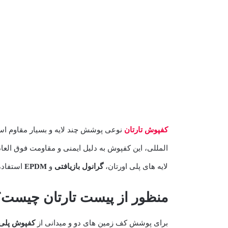
کفپوش تارتان
نوعی پوشش چند لایه و بسیار مقاوم اس
المللی، این کفپوش به دلیل ایمنی و مقاومت فوق العاده در برابر اشعه UV و بارش برف و باران، بهترین گزینه برای نصب 
لایه های پلی اورتان،
گرانول بازیافتی
و
EPDM
استفاده می ش
منظور از پیست تارتان چیست؟
برای پوشش کف زمین های دو و میدانی از
کفپوش پلی ا