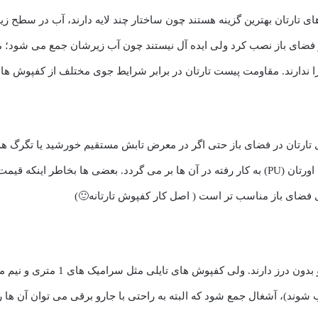
ی تارتان بهترین گزینه هستند چون ساختار چند لایه دارند، آب در سطح 
ر فضای باز نصب کرد ولی ایده آل نیستند چون آب زیرشان جمع می شود؛ مگ
 ندارند. مقاومت پیست تارتان در برابر شرایط جوی مختلف از کفپوش های
تارتان در فضای باز حتی اگر در معرض تابش مستقیم خورشید یا تگرگ هم ق
خب این ویژگی به ساختار خاص شان و تراکم بالای پلی اورتان (PU) به کار رفته در آن ها بر می گ
برای فضای باز مناسب تر است ( اصل کار کفپوش تارتانه🙂)
کفپوش تارتان و درجاریز، جفتشون سا
ب شوند)، آشغال جمع شود که البته به راحتی با جارو برقی می توان آن ها 