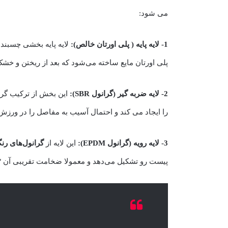
می شود:
1- لایه پایه ( پلی اورتان خالص):
لایه پایه بخشی چسبنده 
پلی‌ اورتان مایع ساخته می‌شود که بعد از ریختن و خشک شدن، 
2- لایه ضربه گیر (گرانول SBR):
این بخش از ترکیب گرا
را ایجاد می کند و احتمال آسیب به مفاصل را در ورز
3- لایه رویه (گرانول EPDM):
این لایه از
گرانول‌های رنگی M
پیست رو تشکیل می‌دهد و معمولا ضخامت تقریبی آن ۳-۵ میلی‌متر است.