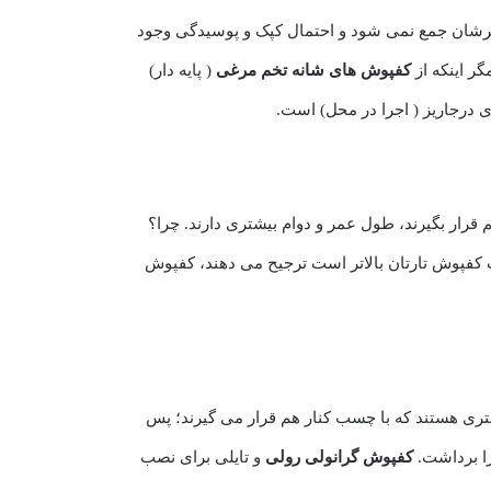
زیرشان جمع نمی شود و احتمال کپک و پوسیدگی وجود
ر اینکه از
کفپوش های شانه تخم مرغی
( پایه دار)
 درجاریز ( اجرا در محل) است.
رار بگیرند، طول عمر و دوام بیشتری دارند. چرا؟
ردد. بعضی ها بخاطر اینکه قیمت کفپوش تارتان بالاتر است ترجیح می دهند، کفپوش
ختاری یکپارچه و بدون درز دارند. ولی کفپوش های تایلی مثل سرامیک های 1 متری و نیم متری هستند که با چسب کنار هم قرار می گیرند؛ پس
را برداشت.
کفپوش گرانولی رولی
و تایلی برای نصب