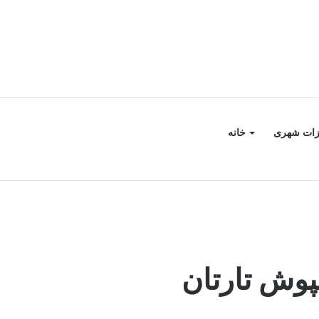
جستجو
سایدبار
زات شهری
خانه
برای
وش تارتان