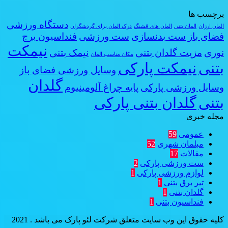
برچسب ها
دستگاه ورزشی
المان ارزان
المان بتنی
المان های قشنگ
درک المان برای گردشگران
فضای باز
ست بدنسازی
ست ورزشی
فنداسیون برج
نیمکت
نوری
مزیت گلدان بتنی
نیمک بتنی
مکان مناسب المان
بتنی
نیمکت پارکی
وسایل ورزشی فضای باز
گلدان
وسایل ورزشی پارکی
پایه چراغ آلومینیوم
بتنی
گلدان بتنی پارکی
مجله خبری
عمومی
59
مبلمان شهری
52
مقالات
17
ست ورزشی پارکی
2
لوازم ورزشی پارکی
1
تیر برق بتنی
1
گلدان بتنی
1
فنداسیون بتنی
1
کلیه حقوق این وب سایت متعلق شرکت لئو پارک می باشد . 2021