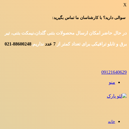
X
سوالی دارید؟ با کارشناسان ما تماس بگیرید:
در حال حاضر امکان ارسال محصولات بتنی گلدان،نیمکت بتنی، تیر
برق و تابلو ترافیکی برای تعداد کمتر از
7
عدد
نداریم.
88600248-021
09121640629
منو
خانه