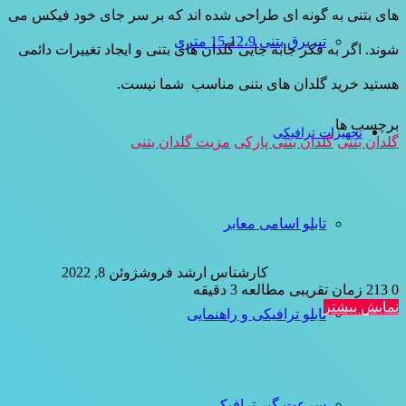
های بتنی به گونه ای طراحی شده اند که بر سر جای خود فیکس می
تیربرق بتنی 15،12،9 متری
شوند. اگر به فکر جابه جایی گلدان های بتنی و ایجاد تغییرات دائمی
هستید خرید گلدان های بتنی مناسب شما نیست.
برچسب ها
تجهیزات ترافیکی
گلدان بتنی
گلدان بتنی پارکی
مزیت گلدان بتنی
تابلو اسامی معابر
کارشناس ارشد فروش
ژوئن 8, 2022
0
213
زمان تقریبی مطالعه 3 دقیقه
نمایش بیشتر
تابلو ترافیکی و راهنمایی
سرعت گیر ترافیکی