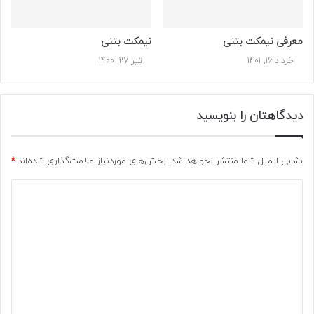
نیمکت های بتنی به معنای واقعی همه چی تمام هستند. اما
معرفی نیمکت بتنی
نیمکت بتنی
مواردی وجود دارد که باعث سازگار نبودن این نیمکت ها با محیط
خرداد 16, 1401
تیر 27, 1400
می شود.
دیدگاهتان را بنویسید
مورد اول :
نیمکت های بتنی به نرمی و راحتی سایر نیمکت ها
نیستند. همه ما می دانیم بتن ماده ای سفت و محکم است پس
نشانی ایمیل شما منتشر نخواهد شد.
بخش‌های موردنیاز علامت‌گذاری شده‌اند
*
مسلما نیمکتی که از این ماده تشکیل شده باشد به راحتی سایر
د
نیمکت ها نخواهد بود. پس اگر شرط اصلی خرید شما نرمی و
ی
راحتی محصول است ؛ خرید نیمکت بتنی ایده مناسبی نخواهد بود.
د
گ
ا
ه
مورد دوم :
نیمکت های بتنی معمولا وزن بالایی دارند و سنگین