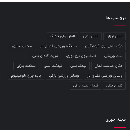
کششی و استحکام محصول کمک کنند.
برچسب ها
المان ارزان
المان بتنی
المان های قشنگ
دلایل نصب نیمکت های بتنی در پارک ها
درک المان برای گردشگران
دستگاه ورزشی فضای باز
ست بدنسازی
نیمکت های بتنی به دلیل کیفیت بالا و عمر طولانی به وفور به کار
ست ورزشی
فنداسیون برج نوری
مزیت گلدان بتنی
برده می شوند. نیمکت های بتنی در برابر هر گونه شرایط جوی و
مکان مناسب المان
نیمک بتنی
نیمکت بتنی
نیمکت پارکی
آب و هوایی مقاومت دارند. از لحاظ هزینه خرید نیمکت های بتنی
وسایل ورزشی فضای باز
وسایل ورزشی پارکی
پایه چراغ آلومینیوم
گلدان بتنی
گلدان بتنی پارکی
بسیار مناسب هستند. نیمکت های بتنی نسبت به تماس با مواد
شیمیایی و اسیدی حساس نیستند. وزن افراد سنگین یا تعداد
نفرات بالا را به راحتی تحمل می کنند بدون این که ترک بردارند.
مجله خبری