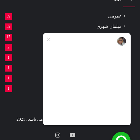
عمومی
59
مبلمان شهری
52
مقالات
17
ست ورزشی پارکی
2
لوازم ورزشی پارکی
1
تیر برق بتنی
1
گلدان بتنی
1
فنداسیون بتنی
1
کلیه حقوق این وب سایت متعلق شرکت لئو پارک می باشد . 2021
یوتیوب
اینستاگرام