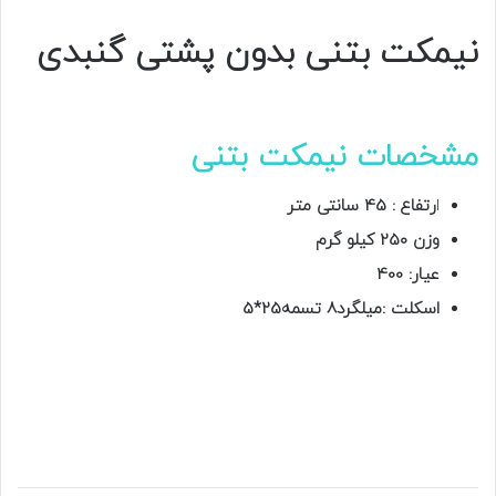
نیمکت بتنی بدون پشتی گنبدی
مشخصات نیمکت بتنی
ا
رتفاع : 45 سانتی متر
وزن 250 کیلو گرم
عیار: 400
اسکلت :میلگرد8 تسمه25*5